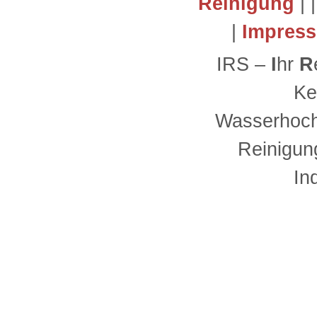
Reinigung
| 
|
Impres
IRS –
I
hr
R
Ke
Wasserhoch
Reinigun
In