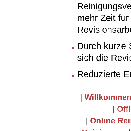
Reinigungsve
mehr Zeit für
Revisionsarb
Durch kurze S
sich die Rev
Reduzierte E
|
Willkomme
|
Off
|
Online Re