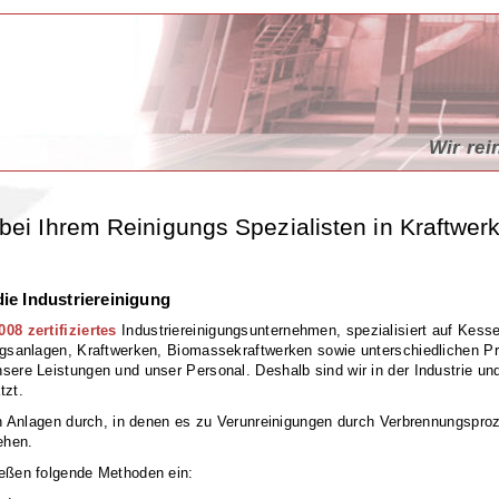
Wir rei
Wir rei
bei Ihrem Reinigungs Spezialisten in Kraftwer
die Industriereinigung
08 zertifiziertes
Industriereinigungsunternehmen, spezialisiert auf Kesse
ngsanlagen, Kraftwerken, Biomassekraftwerken sowie unterschiedlichen Pr
sere Leistungen und unser Personal. Deshalb sind wir in der Industrie un
tzt.
len Anlagen durch, in denen es zu Verunreinigungen durch Verbrennungsp
ehen.
eßen folgende Methoden ein: