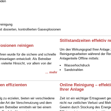
oden
reinigung
t dosierten, kontrollierten Gasexplosionen
Stillstandzeiten effektiv 
losionen reinigen
Um den Wirkungsgrad Ihrer Anlage z
Reinigungsarbeiten während der Re
hren wurde für die sichere und schnelle
Anlagenteile Offline mittels:
rieanlagen entwickelt. Als Betreiber
 vielerlei Hinsicht, vor allem von der
Wasserhochdruck
Sandstrahlen
... mehr
en effizienten
Online Reinigung – effekti
Ihrer Anlage
g zu erzielen, bieten wir verschiedene
Zeit ist ein wichtiger Ertragswert g
 der Art der Verschmutzung und dem
nicht nur zeitlichen Verlust und M
m Betreiber ermitteln wir bei einem
Gewinn durch Stockung des Energie