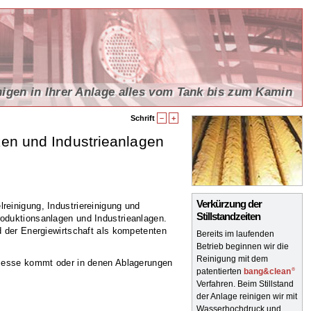
nigen in Ihrer Anlage alles vom Tank bis zum Kamin
nigen in Ihrer Anlage alles vom Tank bis zum Kamin
Schrift
–
+
ken und Industrieanlagen
Verkürzung der
lreinigung, Industriereinigung und
Stillstandzeiten
oduktionsanlagen und Industrieanlagen.
d der Energiewirtschaft als kompetenten
Bereits im laufenden
Betrieb beginnen wir die
Reinigung mit dem
rozesse kommt oder in denen Ablagerungen
®
patentierten
bang&clean
Verfahren. Beim Stillstand
der Anlage reinigen wir mit
Wasserhochdruck und