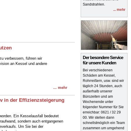
Sandstrahlen.
... mehr
nutzen
Der besondere Service
u verbessern, führen wir
für unsere Kunden
vision an Kessel und andere
Bei verschiedenen
Schäden am Kessel,
Rohrreißern, usw. sind wir
täglich 24 Stunden, auch
... mehr
außerhalb unserer
Bürozeiten und am
v in der Effizienzsteigerung
Wochenende unter
folgender Nummer für Sie
erreichbar: 0621 / 32 29
eworden. Ein Kesselausfall bedeutet
00. Wir stellen dann
ehraufwand, sondern auch entgangenen
schnellstmöglich ein Team
verkaufs. Um Sie bei der
zusammen um umgehend