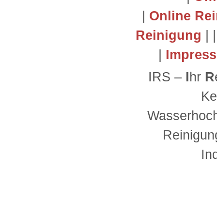
|
Online Re
Reinigung
| 
|
Impres
IRS –
I
hr
R
Ke
Wasserhoch
Reinigun
In