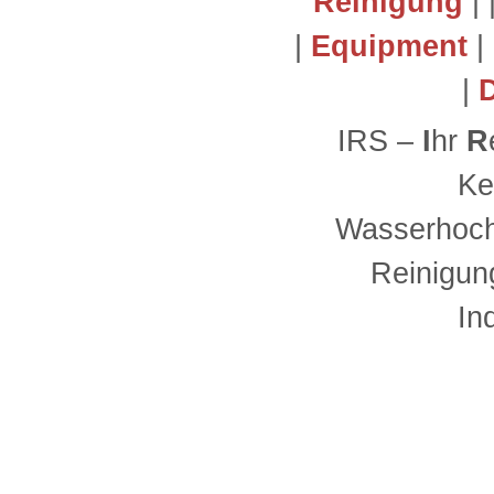
Reinigung
| 
|
Equipment
|
|
IRS –
I
hr
R
Ke
Wasserhoch
Reinigun
In