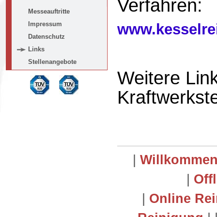
Verfahren:
Messeauftritte
Impressum
www.kesselre
Datenschutz
Links
Stellenangebote
Weitere Li
Kraftwerkst
|
Willkomme
|
Off
|
Online Re