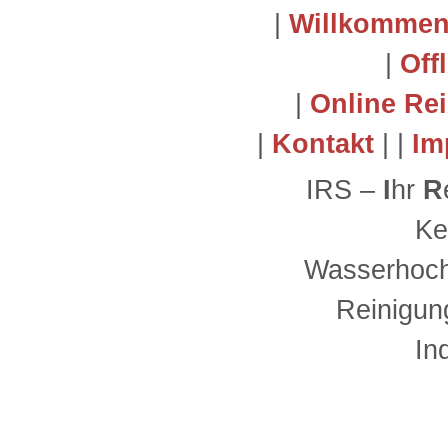
|
Willkomme
|
Off
|
Online Re
|
Kontakt
| |
Im
IRS –
I
hr
R
Ke
Wasserhoch
Reinigun
In