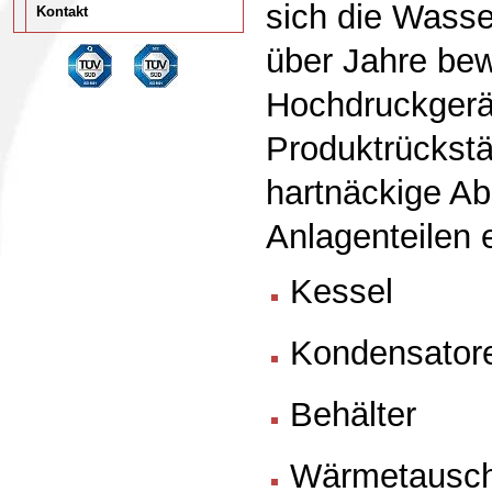
sich die Wass
Kontakt
über Jahre bew
Hochdruckgerä
Produktrückstä
hartnäckige Ab
Anlagenteilen 
Kessel
Kondensator
Behälter
Wärmetausc