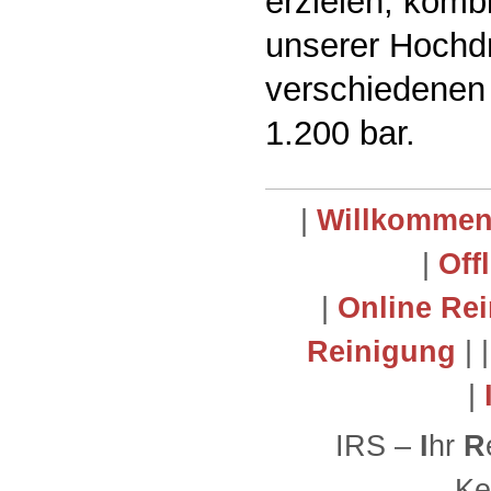
erzielen, komb
unserer Hochdr
verschiedenen
1.200 bar.
|
Willkomme
|
Off
|
Online Re
Reinigung
| 
|
IRS –
I
hr
R
Ke