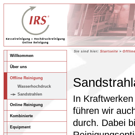
Sie sind hier:
Startseite
>
Offlin
Willkommen
Über uns
Sandstrahl
Offline Reinigung
Wasserhochdruck
Sandstrahlen
In Kraftwerken
Online Reinigung
führen wir auc
Kombinierte
durch. Dabei b
Equipment
Reinigungsopt