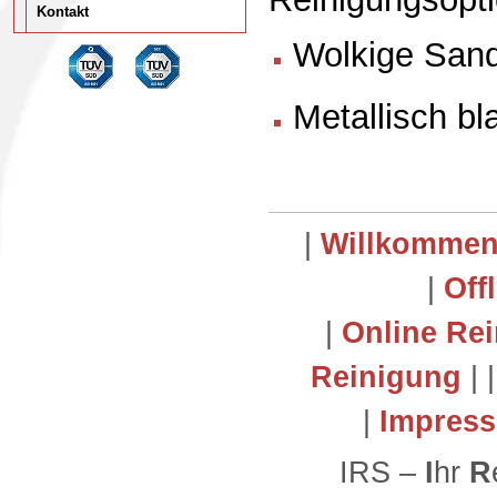
Kontakt
Wolkige Sand
Metallisch b
|
Willkomme
|
Off
|
Online Re
Reinigung
| 
|
Impres
IRS –
I
hr
R